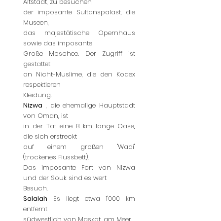
Altstadt, zu besuchen,
der imposante Sultanspalast, die
Museen,
das majestätische Opernhaus
sowie das imposante
Große Moschee. Der Zugriff ist
gestattet
an Nicht-Muslime, die den Kodex
respektieren
Kleidung.
Nizwa
, die ehemalige Hauptstadt
von Oman, ist
in der Tat eine 8 km lange Oase,
die sich erstreckt
auf einem großen "Wadi"
(trockenes Flussbett).
Das imposante Fort von Nizwa
und der Souk sind es wert
Besuch.
Salalah
Es liegt etwa 1'000 km
entfernt
südwestlich von Maskat, am Meer