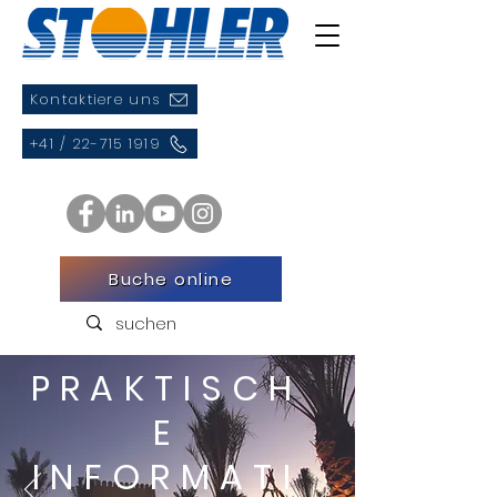
Kontaktiere uns
+41 / 22-715 1919
Buche online
PRAKTISCH
E
INFORMATI