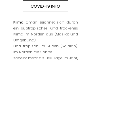
COVID-19 INFO
Klima
Oman zeichnet sich durch
ein subtropisches und trockenes
Klima im Norden aus (Maskat und
Umgebung).
und tropisch im Süden (Salalah).
Im Norden die Sonne
scheint mehr als 350 Tage im Jahr,
die Regenfälle sind
selten, hauptsächlich im Winter. Im
Im Januar erreicht die maximale
Temperatur 23 ° C.
und steigt im Juli auf 40 ° C. Die
ideale Zeit
zu besuchen ist zwischen
September und Mai,
denn von Juni bis August kann es
extrem sein
heiß und feucht. Alle Hotels,