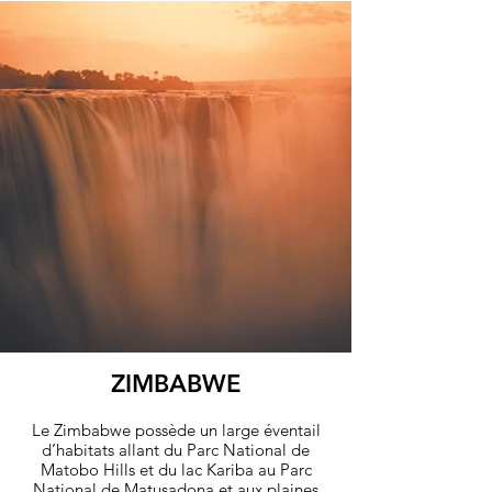
de sable blanc. L’intérieur de l’île se
compose de nombreuses plantations:
muscade, clous de girofle, vanille,
cannelle… C’est pourquoi on la
surnomme l’île aux épices.
Quotidiennement reliée au continent,
c’est la destination idéale pour se
relaxer et se ressourcer après un safari
en Tanzanie et/ou au Kenya.
découvrez
ZIMBABWE
Le Zimbabwe possède un large éventail
d’habitats allant du Parc National de
Matobo Hills et du lac Kariba au Parc
National de Matusadona et aux plaines