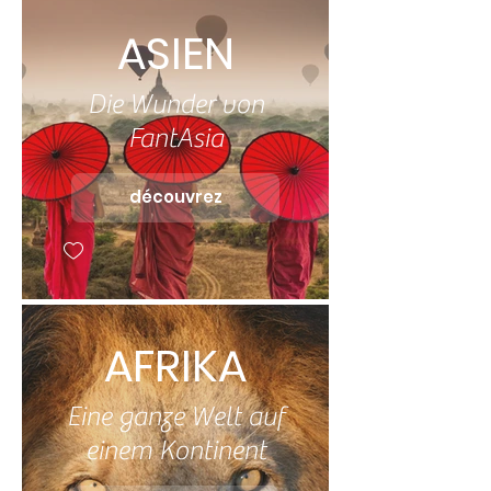
ASIEN
Die Wunder von
FantAsia
découvrez
AFRIKA
Eine ganze Welt auf
einem Kontinent