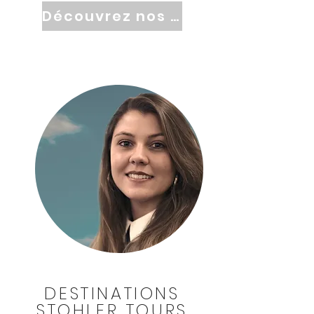
de corail peuvent être observées en
Découvrez nos promos
plongée. En outre, d’août à novembre,
des baleines à bosses peuvent être
aperçues. De plus, la population du
Mozambique est extraordinairement
aimable et prévenante.
découvrez
DESTINATIONS
STOHLER TOURS