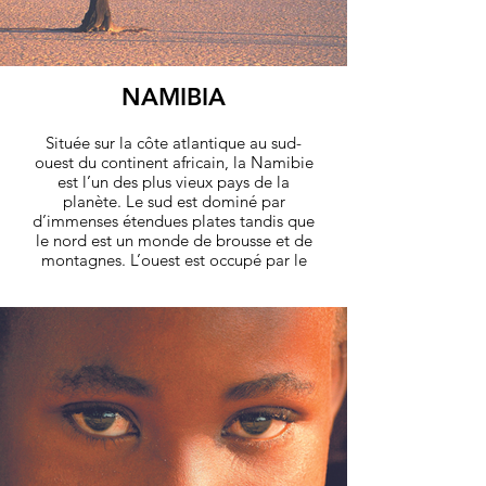
NAMIBIA
Située sur la côte atlantique au sud-
ouest du continent africain, la Namibie
est l’un des plus vieux pays de la
planète. Le sud est dominé par
d’immenses étendues plates tandis que
le nord est un monde de brousse et de
montagnes. L’ouest est occupé par le
très ancien désert du Namib dont les
dunes sont les plus hautes du monde. En
choisissant la Namibie comme votre
prochaine destination de voyage, vous
rentrez émerveillés par la beauté des
différents paysages qu’elle offre.
découvrez