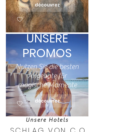
découvrez
UNSERE
PROMOS
Nutzen Sie die besten
Angebote für
magische Momente
découvrez
Unsere Hotels
SCHLAG VON C
O