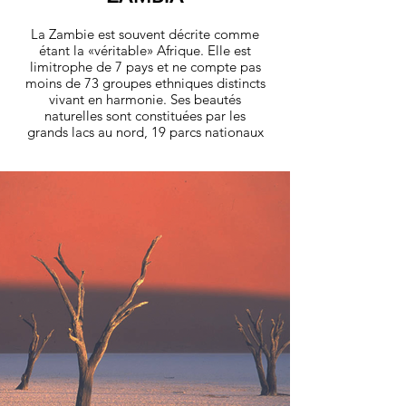
La Zambie est souvent décrite comme
étant la «véritable» Afrique. Elle est
limitrophe de 7 pays et ne compte pas
moins de 73 groupes ethni­ques distincts
vivant en harmonie. Ses beautés
naturelles sont constituées par les
grands lacs au nord, 19 parcs nationaux
immenses et 7 fantastiques chutes d’eau
dont les chutes Victoria de renommée
mondiale. En Zambie, on admire ces
dernières depuis le parc national de
Mosi-Oa-Tunya.
découvrez