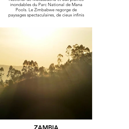
inondables du Parc National de Mana
Pools. Le Zimbabwe regorge de
paysages spectaculaires, de cieux infinis
et d’une culture riche et variée. Cette
expérience vous permettra d’explorer un
pays captivant à la beauté indomptée, à
la vie sauvage florissante et au peuple
authentique.
découvrez
ZAMBIA