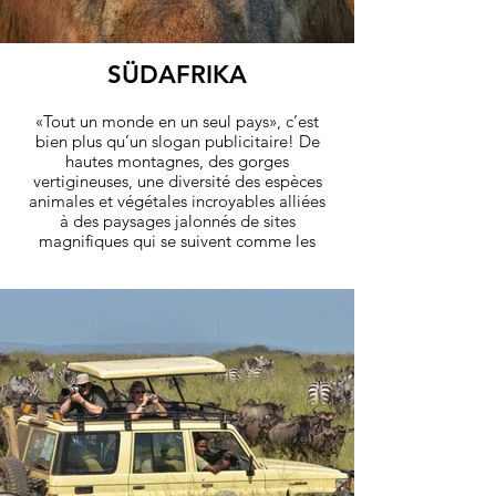
SÜDAFRIKA
«Tout un monde en un seul pays», c’est
bien plus qu’un slogan publicitaire! De
hautes montagnes, des gorges
vertigineuses, une diversité des espèces
animales et végétales incroyables alliées
à des paysages jalonnés de sites
magnifiques qui se suivent comme les
perles d’un collier. Des centaines de
parcs nationaux ont été créés pour la
protection de la faune et de la flore et
offrent aujourd’hui au visiteur une
expérience unique en contact avec la
nature. Je peux vous dire que peu
importe l’âge, tout le monde trouvera
son compte en Afrique du Sud.
découvrez