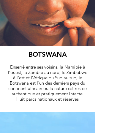
BOTSWANA
Enserré entre ses voisins, la Namibie à
l‘ouest, la Zambie au nord, le Zimbabwe
à l‘est et l’Afrique du Sud au sud, le
Botswana est l‘un des derniers pays du
continent africain où la nature est restée
authentique et pratiquement intacte.
Huit parcs nationaux et réserves
naturelles ont été créés pour protéger la
faune incomparable de ce pays. En
raison de son isolement et de sa pureté
originelle, le Botswana symbolise «
l’Afrique authentique » et tient lieu de
véritable sésame pour tous les