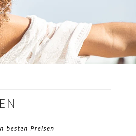
S
D
REN
n besten Preisen