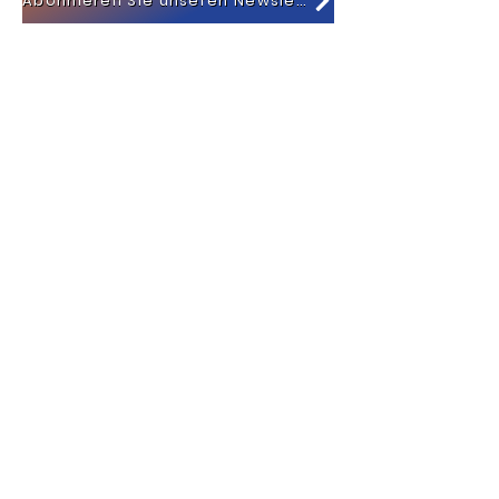
Abonnieren Sie unseren Newsletter
Unsere Reiseziele
Mauritius
La Réunion
Rodrigues
Seychellen
Malediven
Französische Polynesien
Vereinigte Arabische Emirate
Oman
Tansania
Sansibar
Zimbabwe
Sambia
Mosambik
Botswana