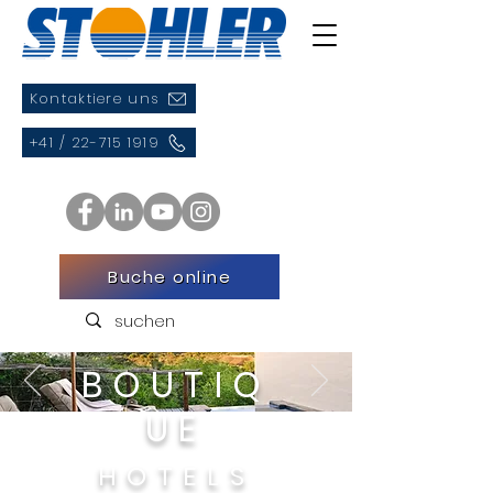
Kontaktiere uns
+41 / 22-715 1919
Buche online
BOUTIQ
UE
HOTELS