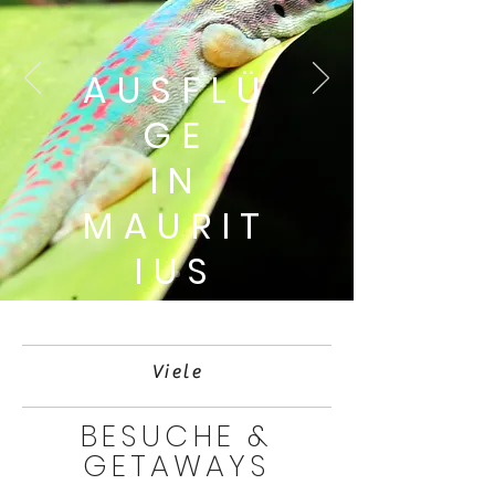
AUSFLÜ
GE
IN
MAURIT
IUS
Viele
BESUCHE &
GETAWAYS