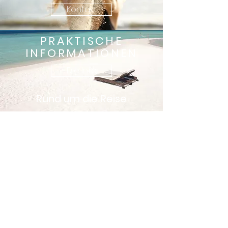
Kontakt
PRAKTISCHE
INFORMATIONEN
Die Info
Rund um die Reise
KONTAKT
Abonnieren Sie unseren Newsletter
Unsere Reiseziele
Mauritius
La Réunion
Rodrigues