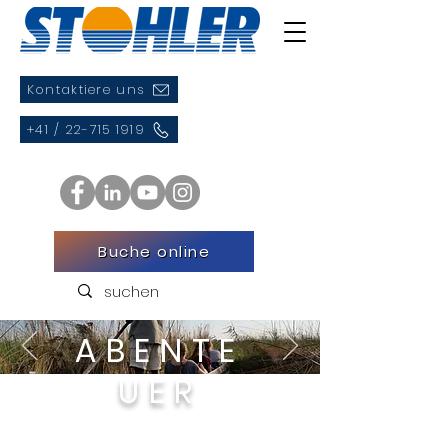
Kontaktiere uns
+41 / 22-715 1919
Buche online
ABENTE
UER