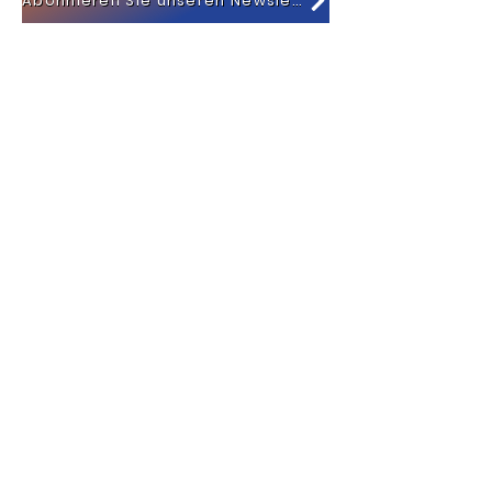
Abonnieren Sie unseren Newsletter
Unsere Reiseziele
Mauritius
La Réunion
Rodrigues
Seychellen
Malediven
Französische Polynesien
Vereinigte Arabische Emirate
Oman
Tansania
Sansibar
Zimbabwe
Sambia
Mosambik
Botswana