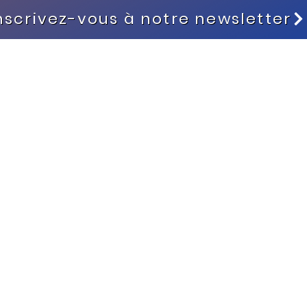
nscrivez-vous à notre newsletter
Myanmar
Cambodge
Singapour
No
Chine
Sri Lanka
N
Hong Kong
Inde
Thaïlande
Rés
Indonésie
Vietnam
I
Japon
Laos
Malaisie