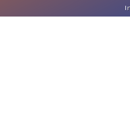
I
Nos Destinations
Île Maurice
Tanzanie
La Réunion
Zanzibar
Rodrigues
Zimbabwe
Seychelles
Zambie
Maldives
Mozambique
Botswana
Emirats Arabes Unis
Namibie
Oman
Afrique du Sud
Polynésie Française