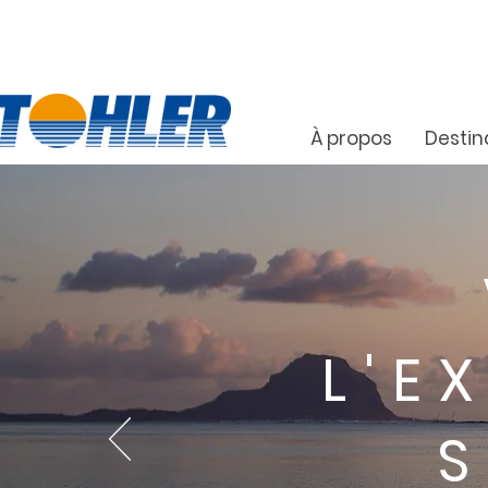
À propos
Destin
L'E
S