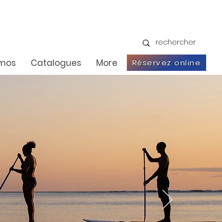
omos
Catalogues
More
Réservez online