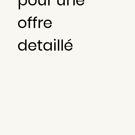
pour une
offre
detaillé