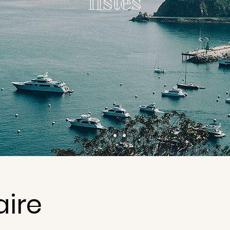
listes
aire