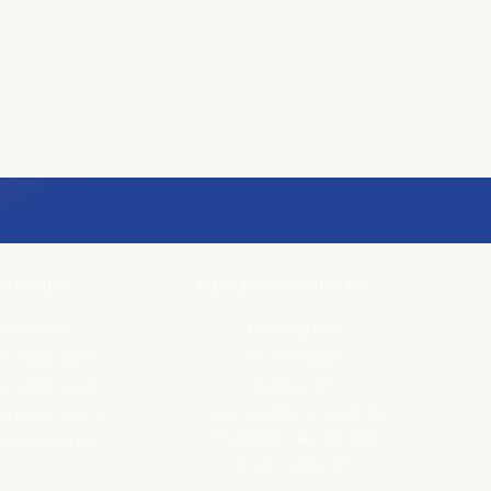
Voyager
À propos de Stohler
Vos envies
Notre équipe
s inspirations
Vos avantages
os catalogues
Service VIP
Nos conditions générales
ervation online
Protection des données
nfos pratiques
Nous contacter