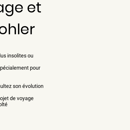
age et
tohler
us insolites ou
spécialement pour
ultez son évolution
projet de voyage
olté