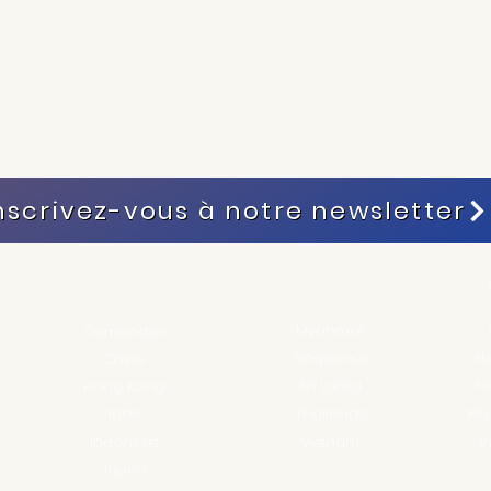
nscrivez-vous à notre newsletter
Myanmar
Cambodge
Singapour
No
Chine
Sri Lanka
N
Hong Kong
Inde
Thaïlande
Rés
Indonésie
Vietnam
I
Japon