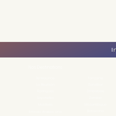
I
Nos Destinations
Île Maurice
Tanzanie
La Réunion
Zanzibar
Rodrigues
Zimbabwe
Seychelles
Zambie
Maldives
Mozambique
Botswana
Emirats Arabes Unis